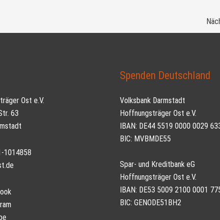
Näch
t
Spenden Deutschland
räger Ost e.V.
Volksbank Darmstadt
tr. 63
Hoffnungsträger Ost e.V.
mstadt
IBAN: DE44 5519 0000 0029 63
BIC: MVBMDE55
51-1014858
Spar- und Kreditbank eG
st.de
Hoffnungsträger Ost e.V.
IBAN: DE53 5009 2100 0001 77
ook
BIC: GENODE51BH2
gram
be