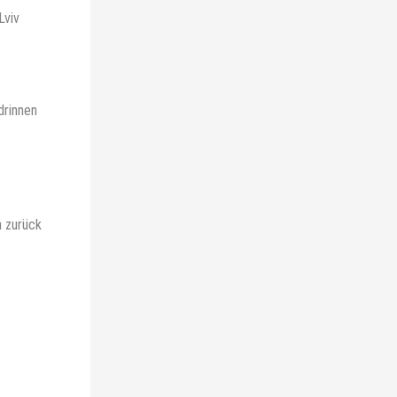
Lviv
drinnen
n zurück