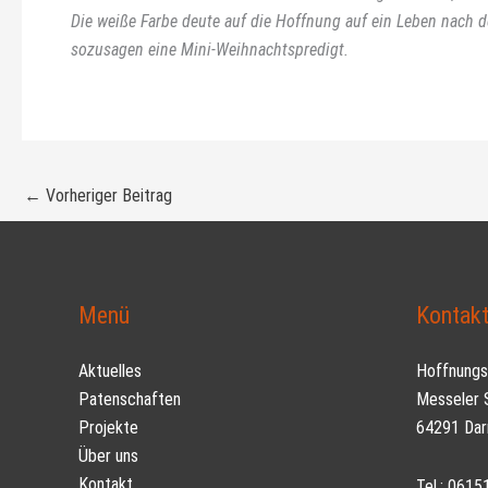
Die weiße Farbe deute auf die Hoffnung auf ein Leben nach de
sozusagen eine Mini-Weihnachtspredigt.
←
Vorheriger Beitrag
Menü
Kontak
Aktuelles
Hoffnungst
Patenschaften
Messeler S
Projekte
64291 Dar
Über uns
Kontakt
Tel.: 061