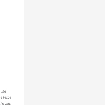
b und
ie Farbe
klärung.