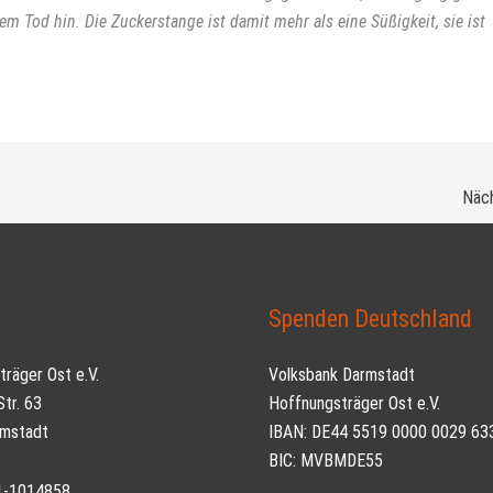
m Tod hin. Die Zuckerstange ist damit mehr als eine Süßigkeit, sie ist
Näch
t
Spenden Deutschland
räger Ost e.V.
Volksbank Darmstadt
tr. 63
Hoffnungsträger Ost e.V.
mstadt
IBAN: DE44 5519 0000 0029 63
BIC: MVBMDE55
51-1014858