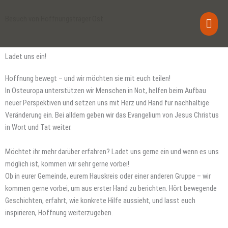
Zum
Haup
Inhalt
Besuch von Hoffnungsträger Ost
springen
Ladet uns ein!
Hoffnung bewegt – und wir möchten sie mit euch teilen!
In Osteuropa unterstützen wir Menschen in Not, helfen beim Aufbau
neuer Perspektiven und setzen uns mit Herz und Hand für nachhaltige
Veränderung ein. Bei alldem geben wir das Evangelium von Jesus Christus
in Wort und Tat weiter.
Möchtet ihr mehr darüber erfahren? Ladet uns gerne ein und wenn es uns
möglich ist, kommen wir sehr gerne vorbei!
Ob in eurer Gemeinde, eurem Hauskreis oder einer anderen Gruppe – wir
kommen gerne vorbei, um aus erster Hand zu berichten. Hört bewegende
Geschichten, erfahrt, wie konkrete Hilfe aussieht, und lasst euch
inspirieren, Hoffnung weiterzugeben.