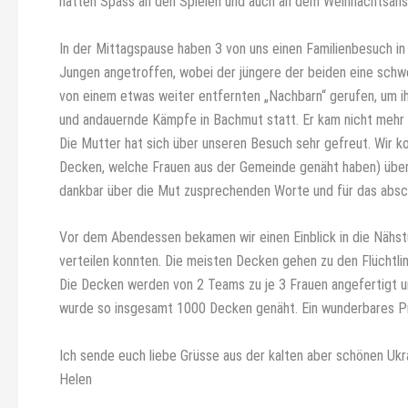
hatten Spass an den Spielen und auch an dem Weihnachtsansp
In der Mittagspause haben 3 von uns einen Familienbesuch i
Jungen angetroffen, wobei der jüngere der beiden eine schwe
von einem etwas weiter entfernten „Nachbarn“ gerufen, um i
und andauernde Kämpfe in Bachmut statt. Er kam nicht mehr 
Die Mutter hat sich über unseren Besuch sehr gefreut. Wir 
Decken, welche Frauen aus der Gemeinde genäht haben) überr
dankbar über die Mut zusprechenden Worte und für das absc
Vor dem Abendessen bekamen wir einen Einblick in die Nähs
verteilen konnten. Die meisten Decken gehen zu den Flüchtlin
Die Decken werden von 2 Teams zu je 3 Frauen angefertigt u
wurde so insgesamt 1000 Decken genäht. Ein wunderbares Pr
Ich sende euch liebe Grüsse aus der kalten aber schönen Ukra
Helen