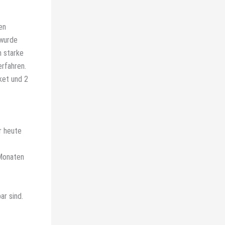
en
 wurde
n starke
erfahren.
ket und 2
r heute
 Monaten
ar sind.