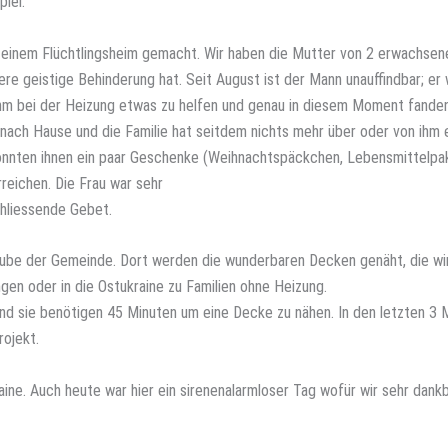
iel.
n einem Flüchtlingsheim gemacht. Wir haben die Mutter von 2 erwachsen
re geistige Behinderung hat. Seit August ist der Mann unauffindbar; er
hm bei der Heizung etwas zu helfen und genau in diesem Moment fande
nach Hause und die Familie hat seitdem nichts mehr über oder von ihm 
konnten ihnen ein paar Geschenke (Weihnachtspäckchen, Lebensmittelpa
eichen. Die Frau war sehr
hliessende Gebet.
tube der Gemeinde. Dort werden die wunderbaren Decken genäht, die wi
gen oder in die Ostukraine zu Familien ohne Heizung.
nd sie benötigen 45 Minuten um eine Decke zu nähen. In den letzten 3
ojekt.
ine. Auch heute war hier ein sirenenalarmloser Tag wofür wir sehr dankb