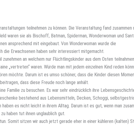
Veranstaltungen teilnehmen zu können. Die Veranstaltung fand zusammen 
Held waren sie als Bischoff, Batman, Spiderman, Wonderwoman und Sant
tionen ansprechend mit eingebaut. Von Wonderwoman wurde die
uch die Erwachsenen haben sehr interessiert mitgemacht.
il zunehmen an welchem nur Flüchtlingskinder aus dem Osten teilnahmen
raine „vertreten“ waren. Würde man mit jedem einzelnen Kind reden könn
ören möchte. Darum ist es umso schöner, dass die Kinder diesen Mome
beitragen, dass diese Freude noch lange anhält.
ine Familie zu besuchen. Es war sehr eindrücklich ihre Lebensgeschicht
Geschenke bestehend aus Lebensmitteln, Decken, Schoggi, selbstgestri
 haben es nicht leicht in ihrem Alltag. Darum ist es gut, wenn man zus
zu haben tut ihnen unglaublich gut.
un. Somit sitzen wir auch jetzt gerade eher in einer kühleren (kalten) 