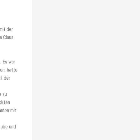
mit der
a Claus
. Es war
en, hätte
nt der
e zu
ckten
ammen mit
Stube und