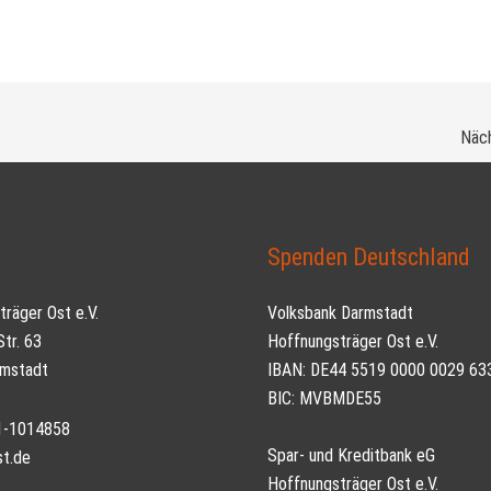
Näch
t
Spenden Deutschland
räger Ost e.V.
Volksbank Darmstadt
tr. 63
Hoffnungsträger Ost e.V.
mstadt
IBAN: DE44 5519 0000 0029 63
BIC: MVBMDE55
51-1014858
Spar- und Kreditbank eG
st.de
Hoffnungsträger Ost e.V.