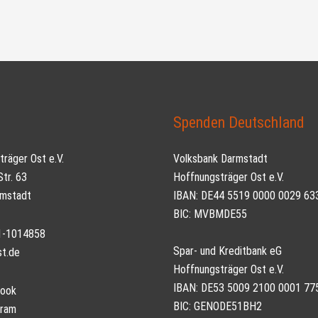
t
Spenden Deutschland
räger Ost e.V.
Volksbank Darmstadt
tr. 63
Hoffnungsträger Ost e.V.
mstadt
IBAN: DE44 5519 0000 0029 63
BIC: MVBMDE55
51-1014858
Spar- und Kreditbank eG
st.de
Hoffnungsträger Ost e.V.
IBAN: DE53 5009 2100 0001 77
ook
BIC: GENODE51BH2
gram