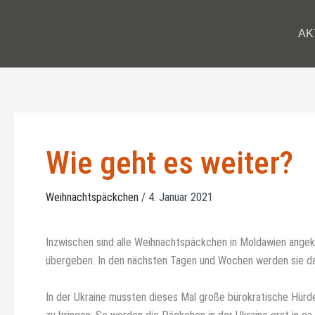
Zum
Inhalt
AK
springen
Wie geht es weiter?
Weihnachtspäckchen
/
4. Januar 2021
Inzwischen sind alle Weihnachtspäckchen in Moldawien angek
übergeben. In den nächsten Tagen und Wochen werden sie da
In der Ukraine mussten dieses Mal große bürokratische Hür