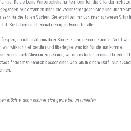
Familie. Da sie keine Winterschuhe hatten, konnten die 9 Kinder nicht zu
 gegangen. Wir erzählten ihnen die Weihnachtsgeschichte und überreich
sehr für die tollen Sachen. Sie erzählten mir von ihrer schweren Situat
 tut. Sie haben nicht einmal genug zu Essen für alle.
ragten, ob ich nicht eins ihrer Kinder zu mir nehmen könnte. Nicht weil
ch war wirklich tief berührt und überlegte, was ich für sie tun könnte.
mit zu uns nach Chisinau zu nehmen, wo er kostenlos in einer Unterkunf
tadt findet man nämlich besser einen Job, als in einem Dorf. Nun suchen
önnen.
hmen möchte, dann kann er sich gerne bei uns melden.