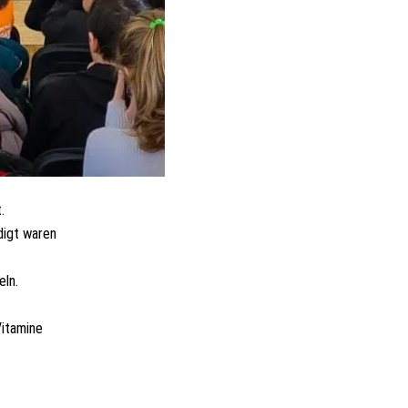
.
digt waren
eln.
Vitamine