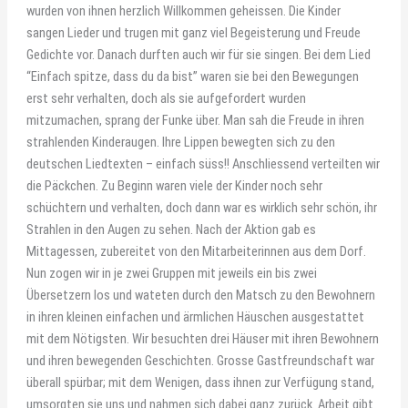
wurden von ihnen herzlich Willkommen geheissen. Die Kinder
sangen Lieder und trugen mit ganz viel Begeisterung und Freude
Gedichte vor. Danach durften auch wir für sie singen. Bei dem Lied
“Einfach spitze, dass du da bist” waren sie bei den Bewegungen
erst sehr verhalten, doch als sie aufgefordert wurden
mitzumachen, sprang der Funke über. Man sah die Freude in ihren
strahlenden Kinderaugen. Ihre Lippen bewegten sich zu den
deutschen Liedtexten – einfach süss!! Anschliessend verteilten wir
die Päckchen. Zu Beginn waren viele der Kinder noch sehr
schüchtern und verhalten, doch dann war es wirklich sehr schön, ihr
Strahlen in den Augen zu sehen. Nach der Aktion gab es
Mittagessen, zubereitet von den Mitarbeiterinnen aus dem Dorf.
Nun zogen wir in je zwei Gruppen mit jeweils ein bis zwei
Übersetzern los und wateten durch den Matsch zu den Bewohnern
in ihren kleinen einfachen und ärmlichen Häuschen ausgestattet
mit dem Nötigsten. Wir besuchten drei Häuser mit ihren Bewohnern
und ihren bewegenden Geschichten. Grosse Gastfreundschaft war
überall spürbar; mit dem Wenigen, dass ihnen zur Verfügung stand,
umsorgten sie uns und nahmen sich dabei ganz zurück. Arbeit gibt