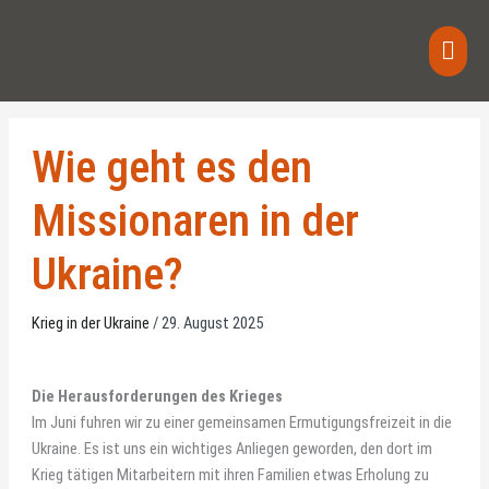
Zum
Haup
Inhalt
springen
Wie geht es den
Missionaren in der
Ukraine?
Krieg in der Ukraine
/
29. August 2025
Die Herausforderungen des Krieges
Im Juni fuhren wir zu einer gemeinsamen Ermutigungsfreizeit in die
Ukraine. Es ist uns ein wichtiges Anliegen geworden, den dort im
Krieg tätigen Mitarbeitern mit ihren Familien etwas Erholung zu