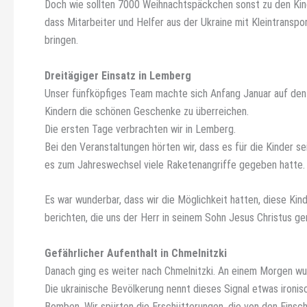
Doch wie sollten 7000 Weihnachtspäckchen sonst zu den Kinde
dass Mitarbeiter und Helfer aus der Ukraine mit Kleintransp
bringen.
Dreitägiger Einsatz in Lemberg
Unser fünfköpfiges Team machte sich Anfang Januar auf den 
Kindern die schönen Geschenke zu überreichen.
Die ersten Tage verbrachten wir in Lemberg.
Bei den Veranstaltungen hörten wir, dass es für die Kinder se
es zum Jahreswechsel viele Raketenangriffe gegeben hatte.
Es war wunderbar, dass wir die Möglichkeit hatten, diese K
berichten, die uns der Herr in seinem Sohn Jesus Christus g
Gefährlicher Aufenthalt in Chmelnitzki
Danach ging es weiter nach Chmelnitzki. An einem Morgen wu
Die ukrainische Bevölkerung nennt dieses Signal etwas ironisc
Bomben. Wir spürten die Erschütterungen, die von den Einsc