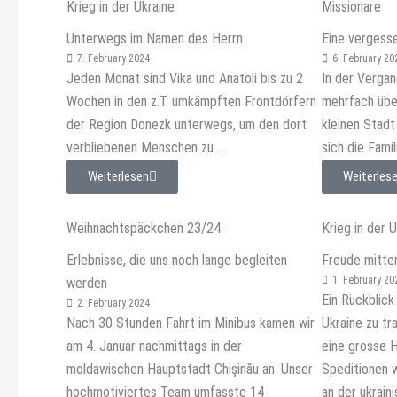
Krieg in der Ukraine
Missionare
Unterwegs im Namen des Herrn
Eine vergess
7. February 2024
6. February 20
Jeden Monat sind Vika und Anatoli bis zu 2
In der Vergan
Wochen in den z.T. umkämpften Frontdörfern
mehrfach über
der Region Donezk unterwegs, um den dort
kleinen Stadt
verbliebenen Menschen zu ...
sich die Famili
Weiterlesen
Weiterles
Weihnachtspäckchen 23/24
Krieg in der 
Erlebnisse, die uns noch lange begleiten
Freude mitten
1. February 20
werden
Ein Rückblick
2. February 2024
Nach 30 Stunden Fahrt im Minibus kamen wir
Ukraine zu tr
am 4. Januar nachmittags in der
eine grosse H
moldawischen Hauptstadt Chişinău an. Unser
Speditionen 
hochmotiviertes Team umfasste 14
an der ukraini