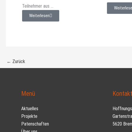
Teilnehmer aus ...
Weiterles
Weiterlesen
←
Zurück
Menü
Kontak
Aktuelles
Hoffnungs
Projekte
Gartenstr
Patenschaften
5620 Brem
Über uns