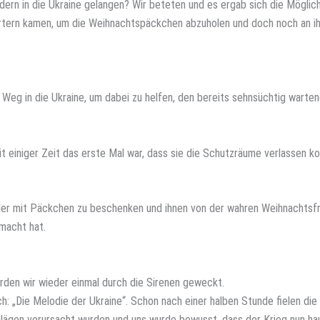
rn in die Ukraine gelangen? Wir beteten und es ergab sich die Möglich
ortern kamen, um die Weihnachtspäckchen abzuholen und doch noch an ihr
Weg in die Ukraine, um dabei zu helfen, den bereits sehnsüchtig warte
it einiger Zeit das erste Mal war, dass sie die Schutzräume verlassen k
inder mit Päckchen zu beschenken und ihnen von der wahren Weihnachtsf
emacht hat.
rden wir wieder einmal durch die Sirenen geweckt.
h: „Die Melodie der Ukraine“. Schon nach einer halben Stunde fielen die
hlägen verursacht wurden und uns wurde bewusst, dass der Krieg nun ha