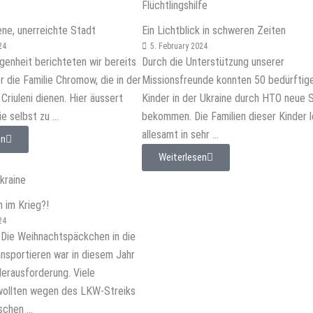
Flüchtlingshilfe
ene, unerreichte Stadt
Ein Lichtblick in schweren Zeiten
24
5. February 2024
genheit berichteten wir bereits
Durch die Unterstützung unserer
 die Familie Chromow, die in der
Missionsfreunde konnten 50 bedürftig
 Criuleni dienen. Hier äussert
Kinder in der Ukraine durch HTO neue 
e selbst zu ...
bekommen. Die Familien dieser Kinder 
allesamt in sehr ...
en
Weiterlesen
Ukraine
 im Krieg?!
24
 Die Weihnachtspäckchen in die
ansportieren war in diesem Jahr
erausforderung. Viele
wollten wegen des LKW-Streiks
schen ...