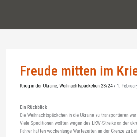
Skip
to
content
Freude mitten im Kri
Krieg in der Ukraine
,
Weihnachtspäckchen 23/24
/
1. Februa
Ein Rückblick
Die Weihnachtspäckchen in die Ukraine zu transportieren war
Viele Speditionen wollten wegen des LKW-Streiks an der ukra
Fahrer hatten wochenlange Wartezeiten an der Grenze zu be