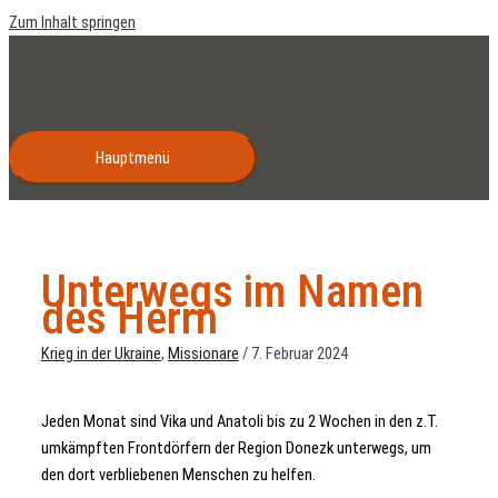
Zum Inhalt springen
Hauptmenü
Unterwegs im Namen
des Herrn
Krieg in der Ukraine
,
Missionare
/
7. Februar 2024
Jeden Monat sind Vika und Anatoli bis zu 2 Wochen in den z.T.
umkämpften Frontdörfern der Region Donezk unterwegs, um
den dort verbliebenen Menschen zu helfen.