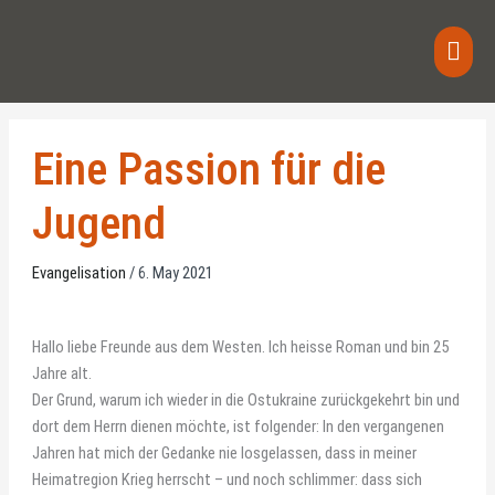
Skip
Main
to
content
Men
Eine Passion für die
Jugend
Evangelisation
/
6. May 2021
Hallo liebe Freunde aus dem Westen. Ich heisse Roman und bin 25
Jahre alt.
Der Grund, warum ich wieder in die Ostukraine zurückgekehrt bin und
dort dem Herrn dienen möchte, ist folgender: In den vergangenen
Jahren hat mich der Gedanke nie losgelassen, dass in meiner
Heimatregion Krieg herrscht – und noch schlimmer: dass sich