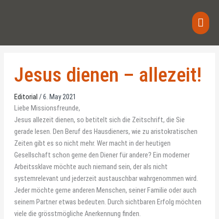
Skip
Main
to
content
Men
Jesus dienen – allezeit!
Editorial
/
6. May 2021
Liebe Missionsfreunde,
Jesus allezeit dienen, so betitelt sich die Zeitschrift, die Sie
gerade lesen. Den Beruf des Hausdieners, wie zu aristokratischen
Zeiten gibt es so nicht mehr. Wer macht in der heutigen
Gesellschaft schon gerne den Diener für andere? Ein moderner
Arbeitssklave möchte auch niemand sein, der als nicht
systemrelevant und jederzeit austauschbar wahrgenommen wird.
Jeder möchte gerne anderen Menschen, seiner Familie oder auch
seinem Partner etwas bedeuten. Durch sichtbaren Erfolg möchten
viele die grösstmögliche Anerkennung finden.