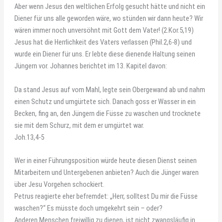
Aber wenn Jesus den weltlichen Erfolg gesucht hätte und nicht ein
Diener für uns alle geworden wäre, wo stünden wir dann heute? Wir
wären immer noch unversöhnt mit Gott dem Vater! (2.Kor.5,19)
Jesus hat die Herrlichkeit des Vaters verlassen (Phil.2,6-8) und
wurde ein Diener für uns. Er lebte diese dienende Haltung seinen
Jüngern vor. Johannes berichtet im 13. Kapitel davon:
Da stand Jesus auf vom Mahl, legte sein Obergewand ab und nahm
einen Schutz und umgürtete sich. Danach goss er Wasser in ein
Becken, fing an, den Jüngern die Füsse zu waschen und trocknete
sie mit dem Schurz, mit dem er umgürtet war.
Joh.13,4-5
Wer in einer Führungsposition würde heute diesen Dienst seinen
Mitarbeitern und Untergebenen anbieten? Auch die Jünger waren
über Jesu Vorgehen schockiert.
Petrus reagierte eher befremdet: „Herr, solltest Du mir die Füsse
waschen?“ Es müsste doch umgekehrt sein – oder?
Anderen Menschen freiwillig zu dienen, ist nicht zwangsläufig in