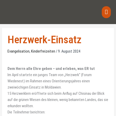
Skip
Main
to
content
Men
Herzwerk-Einsatz
Evangelisation
,
Kinderfreizeiten
/
9. August 2024
Dem Herrn alle Ehre geben – und erleben, was ER tut
Im April startete ein junges Team von „Herzwerk“ (Forum
Wiedenest) im Rahmen eines Orientierungsjahres einen
zweiwöchigen Einsatz in Moldawien.
15 Herzwerklern eröffnete sich beim Anflug auf Chisinau der Blick
auf die grünen Wiesen des kleinen, wenig bekannten Landes, das sie
erkunden wollten.
Die Teilnehmer berichten: