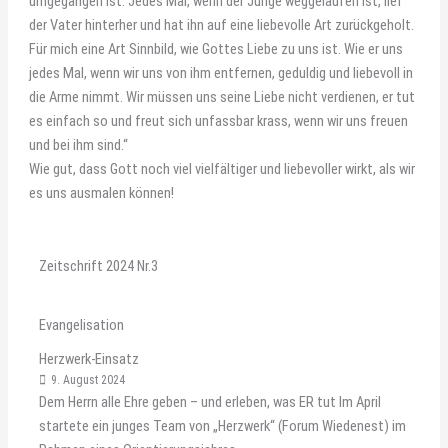
umgegangen ist. Jedes Mal, wenn der Junge weggelaufen ist, lief
der Vater hinterher und hat ihn auf eine liebevolle Art zurückgeholt.
Für mich eine Art Sinnbild, wie Gottes Liebe zu uns ist. Wie er uns
jedes Mal, wenn wir uns von ihm entfernen, geduldig und liebevoll in
die Arme nimmt. Wir müssen uns seine Liebe nicht verdienen, er tut
es einfach so und freut sich unfassbar krass, wenn wir uns freuen
und bei ihm sind.“
Wie gut, dass Gott noch viel vielfältiger und liebevoller wirkt, als wir
es uns ausmalen können!
Zeitschrift 2024 Nr.3
Evangelisation
Herzwerk-Einsatz
9. August 2024
Dem Herrn alle Ehre geben – und erleben, was ER tut Im April
startete ein junges Team von „Herzwerk“ (Forum Wiedenest) im