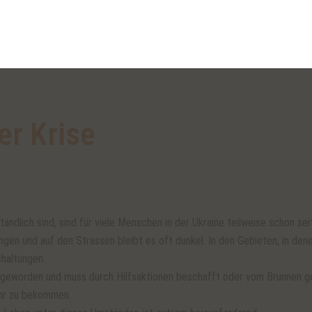
er Krise
tändlich sind, sind für viele Menschen in der Ukraine teilweise schon sei
gen und auf den Strassen bleibt es oft dunkel. In den Gebieten, in den
chaltungen.
ät geworden und muss durch Hilfsaktionen beschafft oder vom Brunnen g
ehr zu bekommen.