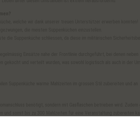
n Leben unter diesen Umständen ist extrem herausfordernd.
rmen?
küche, welche wir dank unserer treuen Unterstützer erwerben konnten!
 gezwungen, die meisten Suppenküchen einzustellen.
te die Suppenküche schliessen, da diese im militärischen Sicherheitsbe
regelmässig Einsätze nahe der Frontlinie durchgeführt, bei denen neben
 gekocht und verteilt wurden, was sowohl logistisch als auch in der U
obilen Suppenküche warme Mahlzeiten im grossen Stil zubereiten und an
romanschluss benötigt, sondern mit Gasflaschen betrieben wird. Zudem 
n und somit bis zu 300 Mahlzeiten für eine Veranstaltung zubereiten ka