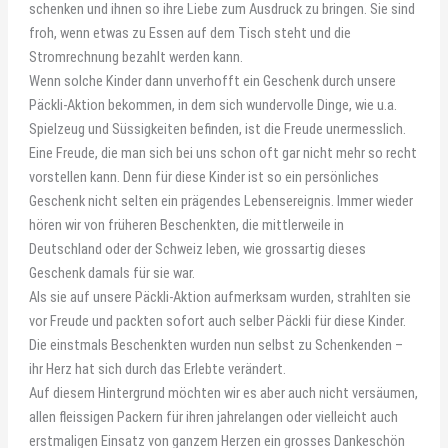
schenken und ihnen so ihre Liebe zum Ausdruck zu bringen. Sie sind
froh, wenn etwas zu Essen auf dem Tisch steht und die
Stromrechnung bezahlt werden kann.
Wenn solche Kinder dann unverhofft ein Geschenk durch unsere
Päckli-Aktion bekommen, in dem sich wundervolle Dinge, wie u.a.
Spielzeug und Süssigkeiten befinden, ist die Freude unermesslich.
Eine Freude, die man sich bei uns schon oft gar nicht mehr so recht
vorstellen kann. Denn für diese Kinder ist so ein persönliches
Geschenk nicht selten ein prägendes Lebensereignis. Immer wieder
hören wir von früheren Beschenkten, die mittlerweile in
Deutschland oder der Schweiz leben, wie grossartig dieses
Geschenk damals für sie war.
Als sie auf unsere Päckli-Aktion aufmerksam wurden, strahlten sie
vor Freude und packten sofort auch selber Päckli für diese Kinder.
Die einstmals Beschenkten wurden nun selbst zu Schenkenden –
ihr Herz hat sich durch das Erlebte verändert.
Auf diesem Hintergrund möchten wir es aber auch nicht versäumen,
allen fleissigen Packern für ihren jahrelangen oder vielleicht auch
erstmaligen Einsatz von ganzem Herzen ein grosses Dankeschön