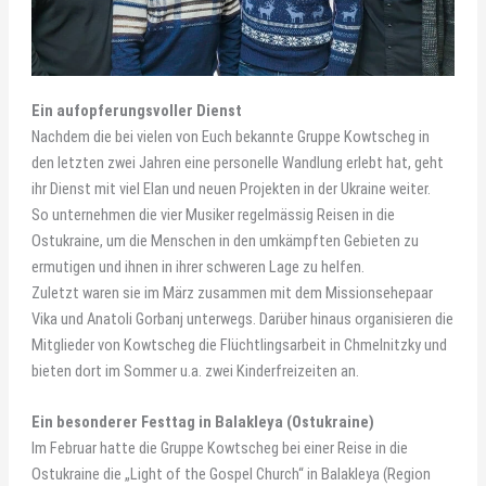
Ein aufopferungsvoller Dienst
Nachdem die bei vielen von Euch bekannte Gruppe Kowtscheg in
den letzten zwei Jahren eine personelle Wandlung erlebt hat, geht
ihr Dienst mit viel Elan und neuen Projekten in der Ukraine weiter.
So unternehmen die vier Musiker regelmässig Reisen in die
Ostukraine, um die Menschen in den umkämpften Gebieten zu
ermutigen und ihnen in ihrer schweren Lage zu helfen.
Zuletzt waren sie im März zusammen mit dem Missionsehepaar
Vika und Anatoli Gorbanj unterwegs. Darüber hinaus organisieren die
Mitglieder von Kowtscheg die Flüchtlingsarbeit in Chmelnitzky und
bieten dort im Sommer u.a. zwei Kinderfreizeiten an.
Ein besonderer Festtag in Balakleya (Ostukraine)
Im Februar hatte die Gruppe Kowtscheg bei einer Reise in die
Ostukraine die „Light of the Gospel Church“ in Balakleya (Region