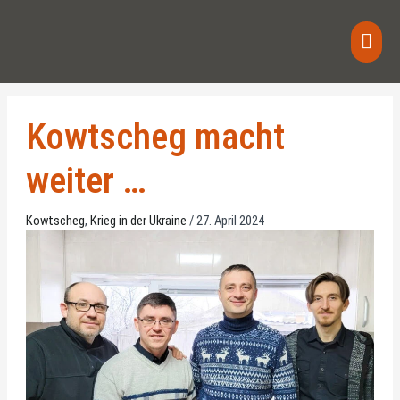
Skip
Main
to
content
Men
Kowtscheg macht
weiter …
Kowtscheg
,
Krieg in der Ukraine
/
27. April 2024