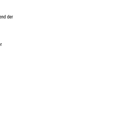
end der
er