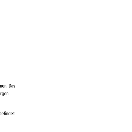
nnen. Das
orgen
befindet