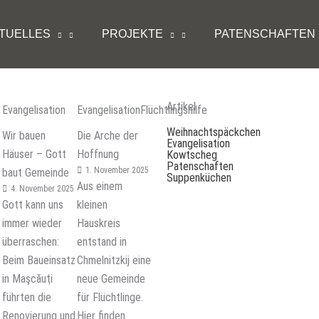
TUELLES
PROJEKTE
PATENSCHAFTEN
Artikel
Evangelisation
Evangelisation
Flüchtlingshilfe
Weihnachtspäckchen
Wir bauen
Die Arche der
Evangelisation
Häuser – Gott
Hoffnung
Kowtscheg
Patenschaften
1. November 2025
baut Gemeinde
Suppenküchen
Aus einem
4. November 2025
Gott kann uns
kleinen
immer wieder
Hauskreis
überraschen:
entstand in
Beim Baueinsatz
Chmelnitzkij eine
in Maşcăuţi
neue Gemeinde
führten die
für Flüchtlinge.
Renovierung und
Hier finden