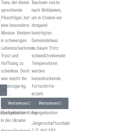
Tumi, der kleine
Bauteam reiste
sprechende
nach Moldawien,
Plüschtiger, hat
um in Criuleni ein
,
eine besondere
dringend
Mission: Kindern
benötigtes
in schwierigen
Gemeindehaus
Lebenssituationen
zu bauen Trotz
Trost und
schweißtreibender
Hoffnung zu
Temperaturen
schenken. Doch
wurden
was macht ihn
beeindruckende
so einzigartig,
Fortschritte
und ...
erzielt.
Weiterlesen
Weiterlesen
nderfreizeiten
Evangelisation
Krieg
Evangelisation
in der Ukraine
Jüngerschaftsschule
29. April 2024
Herausfordernd