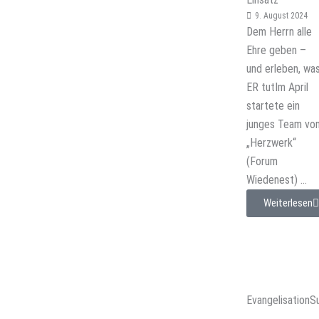
9. August 2024
Dem Herrn alle
Ehre geben –
und erleben, wa
ER tutIm April
startete ein
junges Team vo
„Herzwerk“
(Forum
Wiedenest) ...
Weiterlesen
Evangelisation
S