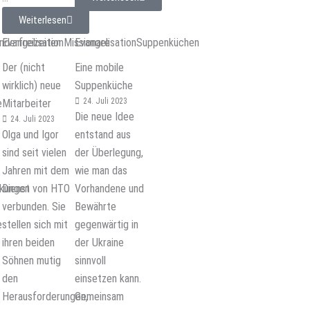
Weiterlesen
nderfreizeiten
Evangelisation
Missionare
Evangelisation
Suppenküchen
Der (nicht
Eine mobile
wirklich) neue
Suppenküche
24. Juli 2023
e
Mitarbeiter
Die neue Idee
24. Juli 2023
Olga und Igor
entstand aus
sind seit vielen
der Überlegung,
Jahren mit dem
wie man das
kungen
Dienst von HTO
Vorhandene und
verbunden. Sie
Bewährte
e
stellen sich mit
gegenwärtig in
ihren beiden
der Ukraine
Söhnen mutig
sinnvoll
den
einsetzen kann.
Herausforderungen,
Gemeinsam