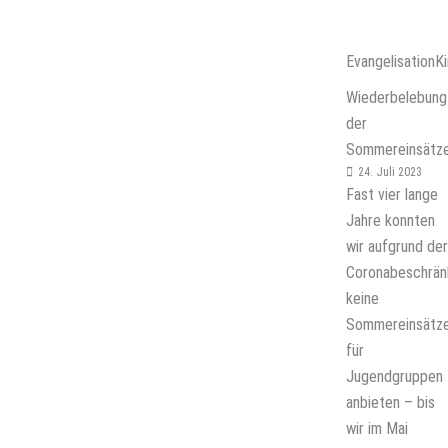
Evangelisation
Ki
Wiederbelebung
der
Sommereinsätz
24. Juli 2023
Fast vier lange
Jahre konnten
wir aufgrund der
Coronabeschrän
keine
Sommereinsätz
für
Jugendgruppen
anbieten – bis
wir im Mai