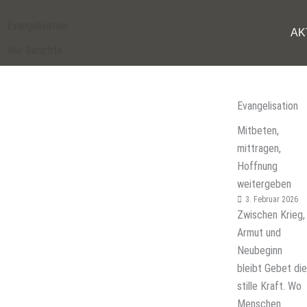
Zum
Inhalt
Evangelisation
AK
springen
Alle Berichte
Evangelisation
Mitbeten,
mittragen,
Hoffnung
weitergeben
3. Februar 2026
Zwischen Krieg,
Armut und
Neubeginn
bleibt Gebet die
stille Kraft. Wo
Menschen