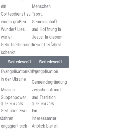
ein
Menschen
Gottesdienst zu
Trost,
einem großen
Gemeinschaft
Wunder! Lies,
und Hoffnung in
wie er
Jesus. In diesem
Gebetserhörungen
Bericht erfährst
schenkt ...
...
Weiterlesen
Weiterlesen
Evangelisation
Krieg
Evangelisation
in der Ukraine
Gemeindegründung
Mission
zwischen Armut
Suppenpower
und Tradition
22. Mai 2025
22. Mai 2025
Seit über zwei
Ein
ehn
Jahren
interessanter
engagiert sich
Anblick bietet