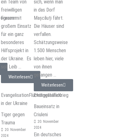
ein Team von
sich, wenn man
freiwilligen
in das Dorf
programm
Frauen mit
Mașcăuți fährt.
großem Einsatz
Die Häuser sind
für ein ganz
verfallen.
besonderes
Schätzungsweise
5
Hilfsprojekt in
1.500 Menschen
.
der Ukraine. Es
leben hier, viele
soll Leib ...
von ihnen
gefangen ...
Weiterlesen
Weiterlesen
Evangelisation
Flüchtlingshilfe
Evangelisation
Krieg
in der Ukraine
Baueinsatz in
Tiger gegen
Criuleni
20. November
Trauma
2024
20. November
Ein deutsches
2024