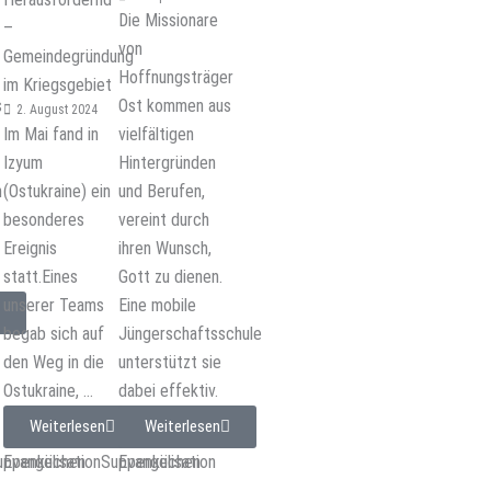
Die Missionare
–
von
Gemeindegründung
Hoffnungsträger
im Kriegsgebiet
s
Ost kommen aus
2. August 2024
Im Mai fand in
vielfältigen
Izyum
Hintergründen
n
(Ostukraine) ein
und Berufen,
besonderes
vereint durch
Ereignis
ihren Wunsch,
statt.Eines
Gott zu dienen.
unserer Teams
Eine mobile
begab sich auf
Jüngerschaftsschule
den Weg in die
unterstützt sie
Ostukraine, ...
dabei effektiv.
Weiterlesen
Weiterlesen
uppenküchen
Evangelisation
Suppenküchen
Evangelisation