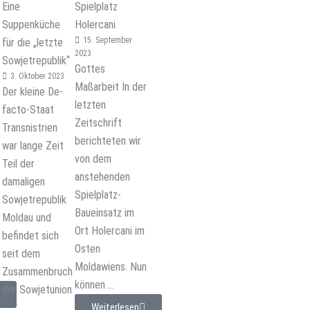
Eine
Spielplatz
Suppenküche
Holercani
15. September
für die „letzte
2023
Sowjetrepublik“
Gottes
3. Oktober 2023
Maßarbeit In der
Der kleine De-
letzten
facto-Staat
Zeitschrift
Transnistrien
berichteten wir
war lange Zeit
von dem
Teil der
anstehenden
damaligen
Spielplatz-
Sowjetrepublik
Baueinsatz im
Moldau und
Ort Holercani im
befindet sich
Osten
seit dem
Moldawiens. Nun
Zusammenbruch
können ...
der Sowjetunion
...
Weiterlesen