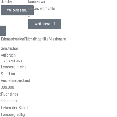
die der ...
können wir
dieses wertvolle
Weiterlesen
...
Weiterlesen
issionare
Evangelisation
Flüchtlingshilfe
Missionare
Geistlicher
Aufbruch
20. April 2023
Lemberg – eine
Stadt im
Ausnahmezustand
300.000
d“
Flüchtlinge
9
haben das
Leben der Stadt
Lemberg völlig