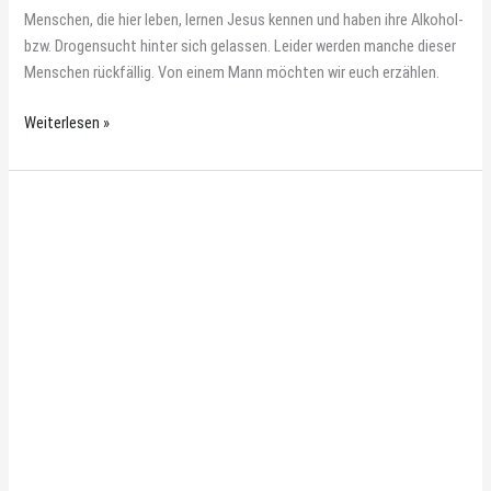
Menschen, die hier leben, lernen Jesus kennen und haben ihre Alkohol-
bzw. Drogensucht hinter sich gelassen. Leider werden manche dieser
Menschen rückfällig. Von einem Mann möchten wir euch erzählen.
Weiterlesen »
Jeden
Tag
wird
die
Schlange
länger