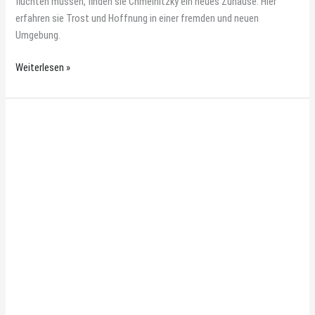
flüchten müssen, finden sie Chmelnitzky ein neues Zuhause. Hier
erfahren sie Trost und Hoffnung in einer fremden und neuen
Umgebung.
Weiterlesen »
Eine
Suppenküche
für
die
„letzte
Sowjetrepublik“