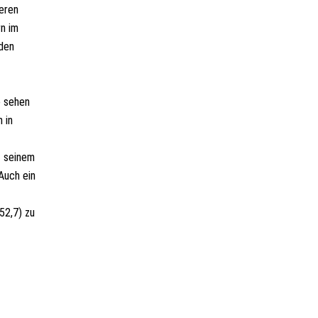
seren
rn im
 den
e sehen
 in
t seinem
Auch ein
52,7) zu