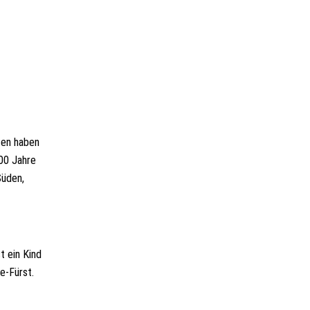
ten haben
700 Jahre
Süden,
t ein Kind
e-Fürst.