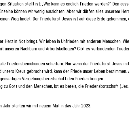
igen Situation stellt ist: „Wie kann es endlich Frieden werden?“ Den äus
 Einzelne können wir wenig ausrichten. Aber wir dürfen alles unserem Her
einen Weg findet. Der Friedefürst Jesus ist auf diese Erde gekommen,
ser Herz in Not bringt. Wir leben in Unfrieden mit anderen Menschen. Wi
it unseren Nachbarn und Arbeitskollegen? Gibt es verbindenden Frieden
 alle Friedensbemühungen scheitern. Nur wenn der Friedefürst Jesus mi
d unters Kreuz gebracht wird, kann der Friede unser Leben bestimmen. 
genseitigen Vergebungsbereitschaft den Frieden bringen.
 zu Gott und den Menschen, ist es bereit, die Friedensbotschaft (Jes.
 Jahr starten wir mit neuem Mut in das Jahr 2023.