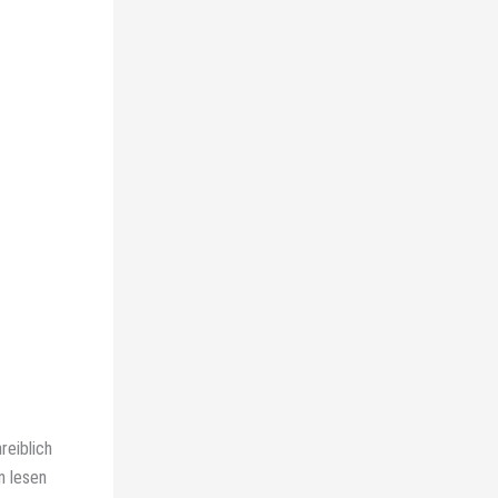
reiblich
n lesen