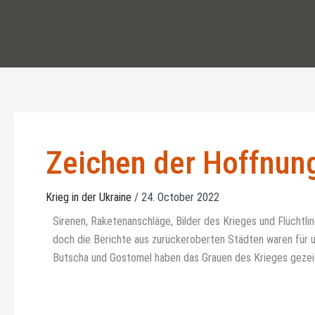
Skip
to
content
Zeichen der Hoffnung
Krieg in der Ukraine
/
24. October 2022
Sirenen, Raketenanschläge, Bilder des Krieges und Flüchtli
doch die Berichte aus zurückeroberten Städten waren für u
Butscha und Gostomel haben das Grauen des Krieges geze