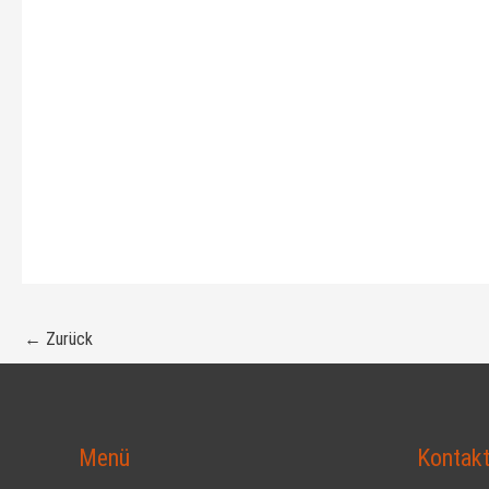
←
Zurück
Menü
Kontak