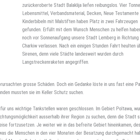
zurückeroberte Stadt Balaklija liefen reibungslos. Vier Tonn
Lebensmittel, Verbandsmaterial, Decken, Neue Testamente
Kinderbibeln mit Malstiften haben Platz in zwei Fahrzeugen
gefunden. Erfüllt mit dem Wunsch Menschen zu helfen haben
noch vor Sonnenaufgang unsere Stadt Lemberg in Richtung
Charkiw verlassen. Nach ein einigen Stunden Fahrt heulten üb
Sirenen, denn viele Städte landesweit wurden durch
Langstreckenraketen angegriffen.
rursachten grosse Schäden. Doch ein Gedanke löste in uns fast eine Pa
tunden mussten sie im Keller Schutz suchen.
n für uns wichtige Tankstellen waren geschlossen. Im Gebiet Poltawa, w
chtungsmöglichkeit ausserhalb ihrer Region zu suchen, denn die Stadt 
se fortzusetzen. Je weiter wir in das befreite Gebiet hineinkamen, de
 was die Menschen in den vier Monaten der Besatzung durchgemacht ha