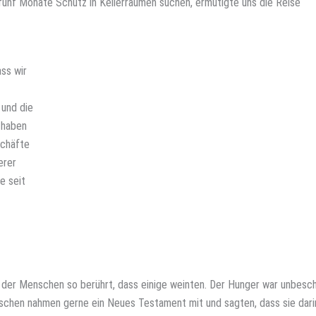
 fünf Monate Schutz in Kellerräumen suchen, ermutigte uns die Reise
ss wir
 und die
 haben
schäfte
erer
e seit
en der Menschen so berührt, dass einige weinten. Der Hunger war unbesch
chen nahmen gerne ein Neues Testament mit und sagten, dass sie dari