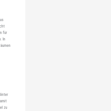
Bus
cht
n für
. In
rräumen
Winter
damit
el zu