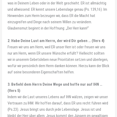
was in Deinem Leben oder in der Welt geschieht. ER ist allmächtig
und allwissend. ER kennt unsere Lebenslage genau (Ps. 139,16). Im
Hinwenden zum Herrn bezeugen wir, dass ER die Macht hat
einzugreifen und Dinge nach seinem Willen zu verändern.
Glaubensmut beginnt in der Hoffnung: „Der Herr kann!“
2. Habe Deine Lust am Herrn, der wird Dir geben … (Vers 4)
Freuen wir uns am Herrn, weil ER unser Herr ist oder freuen wir uns
nur am Herrn, wenn ER unsere Wünsche erfüllt? Vielleicht sollten
wir in unserem Gebetsleben neue Prioritäten setzen und überlegen,
wofür wir persönlich dem Herrn danken können. Hierzu kann der Blick
auf seine besonderen Eigenschaften helfen.
3. Befiehl dem Herrn Deine Wege und hoffe nur auf IHN …
(Vers 5)
Indem wir die Last unseres Lebens auf IHN wälzen, zeigen wir unser
Vertrauen zu IHM. Wir hoffen darauf, dass ER uns recht führen wird
(Ps.23). Jesus bringt uns durch jede Lebenslage. Jesus ist und
bleibt der Herr über allem. Jesus kommt den Jüngern im gewaltigen