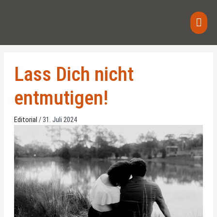
Zum
Haup
Inhalt
springen
Lass Dich nicht
entmutigen!
Editorial
/
31. Juli 2024