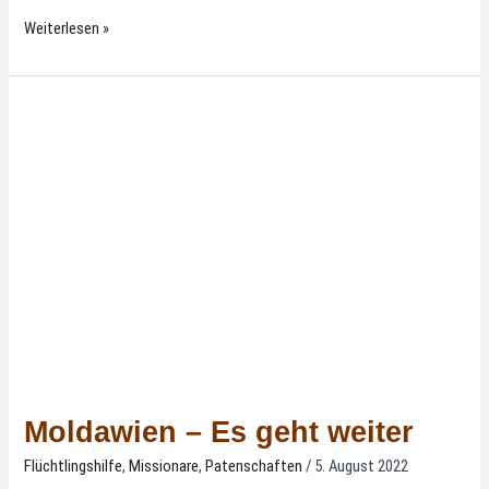
Weiterlesen »
Moldawien
–
Es
geht
weiter
Moldawien – Es geht weiter
Flüchtlingshilfe
,
Missionare
,
Patenschaften
/
5. August 2022