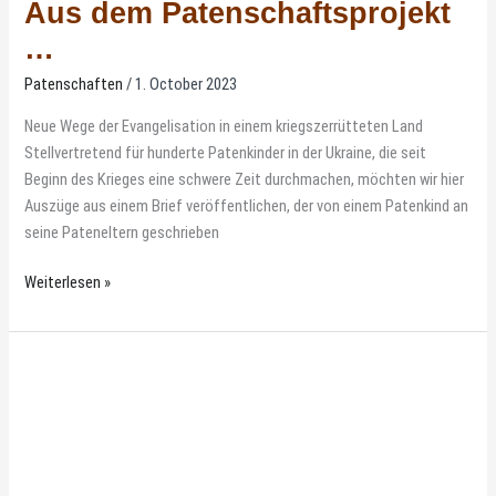
Aus dem Patenschaftsprojekt
…
Patenschaften
/
1. October 2023
Neue Wege der Evangelisation in einem kriegszerrütteten Land
Stellvertretend für hunderte Patenkinder in der Ukraine, die seit
Beginn des Krieges eine schwere Zeit durchmachen, möchten wir hier
Auszüge aus einem Brief veröffentlichen, der von einem Patenkind an
seine Pateneltern geschrieben
Weiterlesen »
Eine
Oase
in
der
Wüste