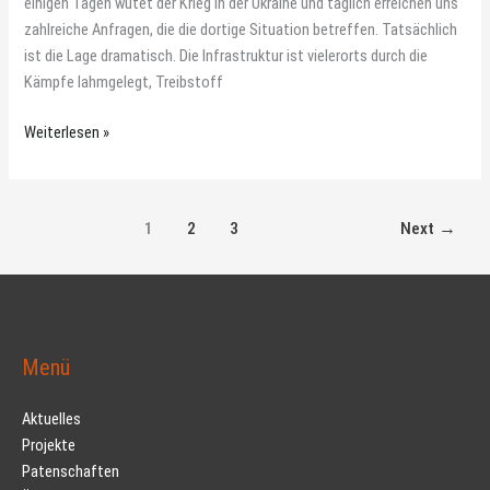
einigen Tagen wütet der Krieg in der Ukraine und täglich erreichen uns
zahlreiche Anfragen, die die dortige Situation betreffen. Tatsächlich
ist die Lage dramatisch. Die Infrastruktur ist vielerorts durch die
Kämpfe lahmgelegt, Treibstoff
Weiterlesen »
1
2
3
Next
→
Menü
Aktuelles
Projekte
Patenschaften