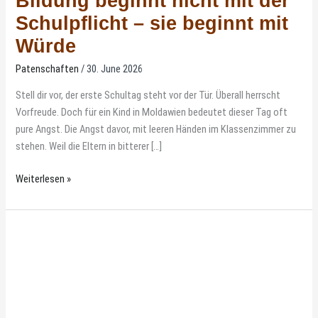
Bildung beginnt nicht mit der
Schulpflicht – sie beginnt mit
Würde
Patenschaften
/
30. June 2026
Stell dir vor, der erste Schultag steht vor der Tür. Überall herrscht
Vorfreude. Doch für ein Kind in Moldawien bedeutet dieser Tag oft
pure Angst. Die Angst davor, mit leeren Händen im Klassenzimmer zu
stehen. Weil die Eltern in bitterer […]
Weiterlesen »
Küken
und
Junghennen
für
Moldawien