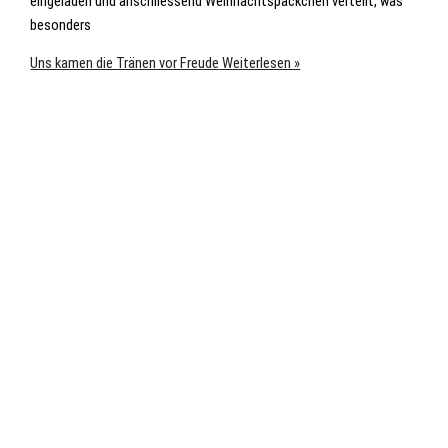
eingeladen und anschliessend Weihnachtspäckchen verteilt, was
besonders
Uns kamen die Tränen vor Freude
Weiterlesen »