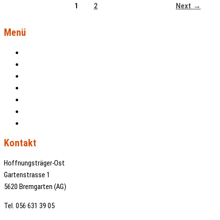
1
2
Next
→
Menü
Aktuelles
Projekte
Patenschaften
Über uns
Kontakt
Impressum
Datenschutz
Kontakt
Hoffnungsträger-Ost
Gartenstrasse 1
5620 Bremgarten (AG)
Tel. 056 631 39 05
info@hoffnungstraeger-ost.ch