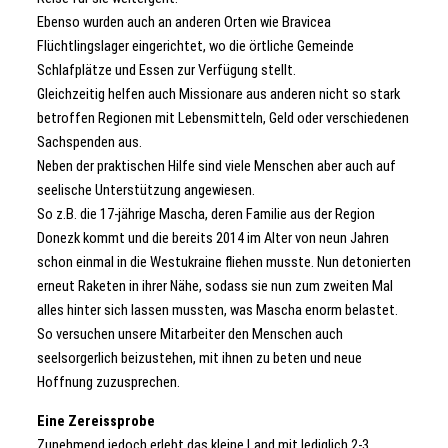
Ebenso wurden auch an anderen Orten wie Bravicea
Flüchtlingslager eingerichtet, wo die örtliche Gemeinde
Schlafplätze und Essen zur Verfügung stellt.
Gleichzeitig helfen auch Missionare aus anderen nicht so stark
betroffen Regionen mit Lebensmitteln, Geld oder verschiedenen
Sachspenden aus.
Neben der praktischen Hilfe sind viele Menschen aber auch auf
seelische Unterstützung angewiesen.
So z.B. die 17-jährige Mascha, deren Familie aus der Region
Donezk kommt und die bereits 2014 im Alter von neun Jahren
schon einmal in die Westukraine fliehen musste. Nun detonierten
erneut Raketen in ihrer Nähe, sodass sie nun zum zweiten Mal
alles hinter sich lassen mussten, was Mascha enorm belastet.
So versuchen unsere Mitarbeiter den Menschen auch
seelsorgerlich beizustehen, mit ihnen zu beten und neue
Hoffnung zuzusprechen.
Eine Zereissprobe
Zunehmend jedoch erlebt das kleine Land mit lediglich 2-3