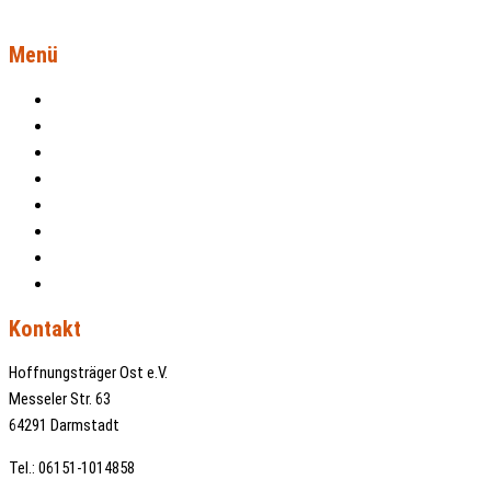
Menü
Aktuelles
Patenschaften
Projekte
Über uns
Kontakt
Spenden
Datenschutz
Impressum
Kontakt
Hoffnungsträger Ost e.V.
Messeler Str. 63
64291 Darmstadt
Tel.: 06151-1014858