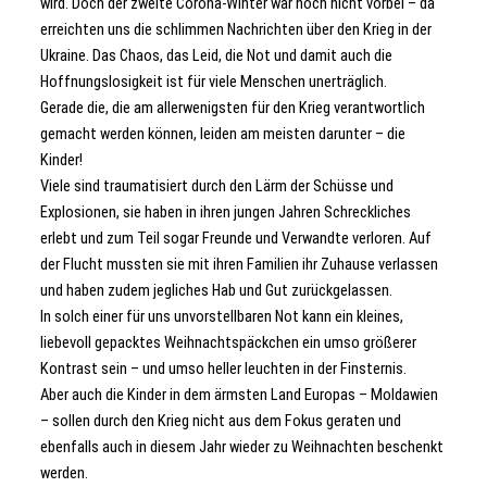
wird. Doch der zweite Corona-Winter war noch nicht vorbei – da
erreichten uns die schlimmen Nachrichten über den Krieg in der
Ukraine. Das Chaos, das Leid, die Not und damit auch die
Hoffnungslosigkeit ist für viele Menschen unerträglich.
Gerade die, die am allerwenigsten für den Krieg verantwortlich
gemacht werden können, leiden am meisten darunter – die
Kinder!
Viele sind traumatisiert durch den Lärm der Schüsse und
Explosionen, sie haben in ihren jungen Jahren Schreckliches
erlebt und zum Teil sogar Freunde und Verwandte verloren. Auf
der Flucht mussten sie mit ihren Familien ihr Zuhause verlassen
und haben zudem jegliches Hab und Gut zurückgelassen.
In solch einer für uns unvorstellbaren Not kann ein kleines,
liebevoll gepacktes Weihnachtspäckchen ein umso größerer
Kontrast sein – und umso heller leuchten in der Finsternis.
Aber auch die Kinder in dem ärmsten Land Europas – Moldawien
– sollen durch den Krieg nicht aus dem Fokus geraten und
ebenfalls auch in diesem Jahr wieder zu Weihnachten beschenkt
werden.