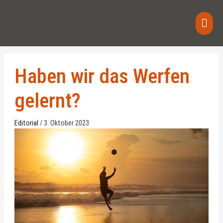
Zum
Haup
Inhalt
springen
Haben wir das Werfen
gelernt?
Editorial
/
3. Oktober 2023