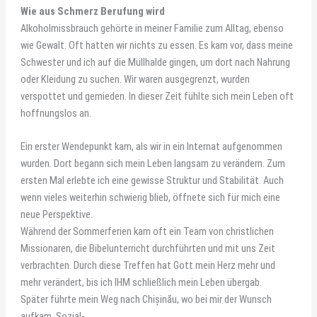
Wie aus Schmerz Berufung wird
Alkoholmissbrauch gehörte in meiner Familie zum Alltag, ebenso
wie Gewalt. Oft hatten wir nichts zu essen. Es kam vor, dass meine
Schwester und ich auf die Müllhalde gingen, um dort nach Nahrung
oder Kleidung zu suchen. Wir waren ausgegrenzt, wurden
verspottet und gemieden. In dieser Zeit fühlte sich mein Leben oft
hoffnungslos an.
Ein erster Wendepunkt kam, als wir in ein Internat aufgenommen
wurden. Dort begann sich mein Leben langsam zu verändern. Zum
ersten Mal erlebte ich eine gewisse Struktur und Stabilität. Auch
wenn vieles weiterhin schwierig blieb, öffnete sich für mich eine
neue Perspektive.
Während der Sommerferien kam oft ein Team von christlichen
Missionaren, die Bibelunterricht durchführten und mit uns Zeit
verbrachten. Durch diese Treffen hat Gott mein Herz mehr und
mehr verändert, bis ich IHM schließlich mein Leben übergab.
Später führte mein Weg nach Chișinău, wo bei mir der Wunsch
aufkam, Sozial-