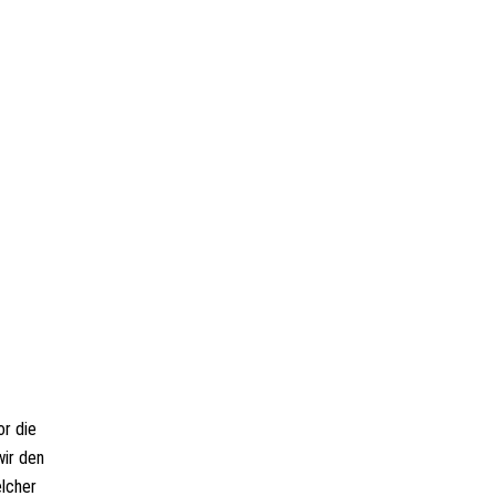
or die
wir den
elcher