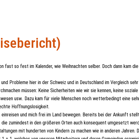
sebericht)
n fast so fest im Kalender, wie Weihnachten selber. Doch dann kam di
nd Probleme hier in der Schweiz und in Deutschland im Vergleich sehr 
hmachen müssen: Keine Sicherheiten wie wir sie kennen, keine soziale
swesen usw.. Dazu kam für viele Menschen noch wetterbedingt eine seh
echte Hoffnungslosigkeit.
 einreisen und mich frei im Land bewegen. Bereits bei der Ankunft stell
, die zumindest in den größeren Orten auch konsequent umgesetzt wer
ltungen mit hunderten von Kindern zu machen wie in anderen Jahren. 
 1 + 1, welches von unseren Mitarbeitern und deren Gemeinden organis