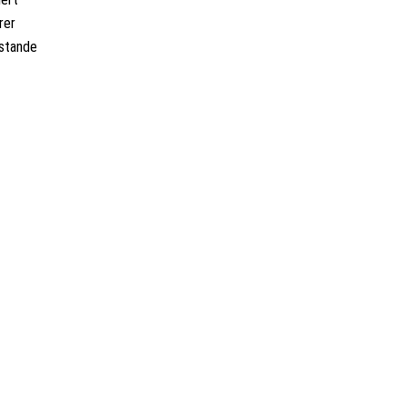
rer
ustande