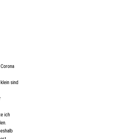
e Corona
klein sind
r
te ich
den.
Deshalb
iert