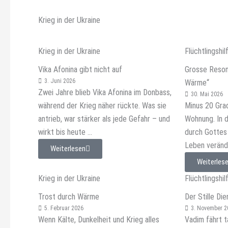
Krieg in der Ukraine
Krieg in der Ukraine
Flüchtlingshil
Vika Afonina gibt nicht auf
Grosse Reson
3. Juni 2026
Wärme“
Zwei Jahre blieb Vika Afonina im Donbass,
30. Mai 2026
während der Krieg näher rückte. Was sie
Minus 20 Grad
antrieb, war stärker als jede Gefahr – und
Wohnung. In d
wirkt bis heute ...
durch Gottes
Leben veränd
Weiterlesen
Weiterles
Krieg in der Ukraine
Flüchtlingshil
Trost durch Wärme
Der Stille Die
5. Februar 2026
3. November 2
Wenn Kälte, Dunkelheit und Krieg alles
Vadim fährt 