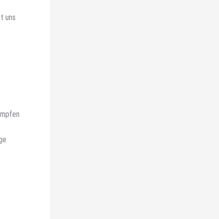
st uns
kämpfen
ige