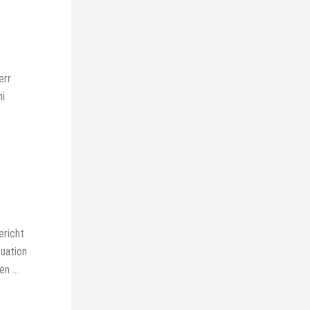
err
ni
ericht
tuation
n ...