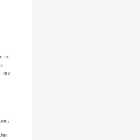
igenen
se
, ihre
aine?
Juni