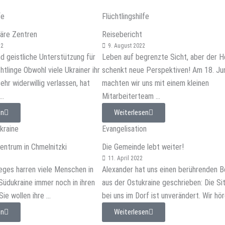
fe
Flüchtlingshilfe
äre Zentren
Reisebericht
22
9. August 2022
d geistliche Unterstützung für
Leben auf begrenzte Sicht, aber der H
htlinge Obwohl viele Ukrainer ihr
schenkt neue Perspektiven! Am 18. Ju
ehr widerwillig verlassen, hat
machten wir uns mit einem kleinen
..
Mitarbeiterteam ...
en
Weiterlesen
Ukraine
Evangelisation
ntrum in Chmelnitzki
Die Gemeinde lebt weiter!
11. April 2022
eges harren viele Menschen in
Alexander hat uns einen berührenden B
Südukraine immer noch in ihren
aus der Ostukraine geschrieben: Die Si
ie wollen ihre ...
bei uns im Dorf ist unverändert. Wir höre
en
Weiterlesen