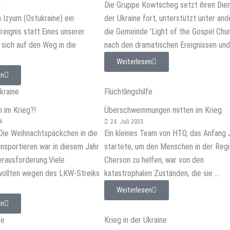
Die Gruppe Kowtscheg setzt ihren Dien
4
n Izyum (Ostukraine) ein
der Ukraine fort, unterstützt unter an
eignis statt.Eines unserer
die Gemeinde 'Light of the Gospel Chur
sich auf den Weg in die
nach den dramatischen Ereignissen und 
Weiterlesen
en
Ukraine
Flüchtlingshilfe
 im Krieg?!
Überschwemmungen mitten im Krieg
4
24. Juli 2023
kDie Weihnachtspäckchen in die
Ein kleines Team von HTO, das Anfang 
ansportieren war in diesem Jahr
startete, um den Menschen in der Reg
erausforderung.Viele
Cherson zu helfen, war von den
wollten wegen des LKW-Streiks
katastrophalen Zuständen, die sie ...
Weiterlesen
en
fe
Krieg in der Ukraine