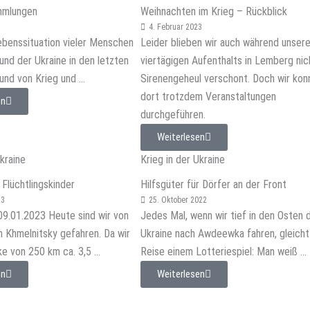
mmlungen
Weihnachten im Krieg – Rückblick
4. Februar 2023
ebenssituation vieler Menschen
Leider blieben wir auch während unser
und der Ukraine in den letzten
viertägigen Aufenthalts in Lemberg nic
und von Krieg und ...
Sirenengeheul verschont. Doch wir kon
dort trotzdem Veranstaltungen
en
durchgeführen.
Weiterlesen
Ukraine
Krieg in der Ukraine
Flüchtlingskinder
Hilfsgüter für Dörfer an der Front
23
25. Oktober 2022
09.01.2023 Heute sind wir von
Jedes Mal, wenn wir tief in den Osten 
 Khmelnitsky gefahren. Da wir
Ukraine nach Awdeewka fahren, gleicht
e von 250 km ca. 3,5 ...
Reise einem Lotteriespiel: Man weiß ...
en
Weiterlesen