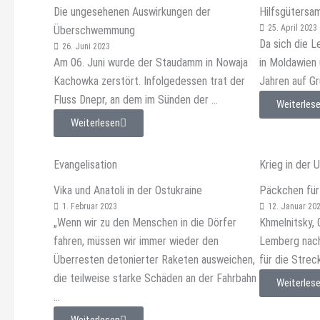
Die ungesehenen Auswirkungen der
Hilfsgütersa
25. April 2023
Überschwemmung
Da sich die L
26. Juni 2023
Am 06. Juni wurde der Staudamm in Nowaja
in Moldawien 
Kachowka zerstört. Infolgedessen trat der
Jahren auf Gr
Fluss Dnepr, an dem im Sünden der ...
Weiterles
Weiterlesen
Evangelisation
Krieg in der 
Vika und Anatoli in der Ostukraine
Päckchen für 
1. Februar 2023
12. Januar 20
„Wenn wir zu den Menschen in die Dörfer
Khmelnitsky, 
fahren, müssen wir immer wieder den
Lemberg nach
Überresten detonierter Raketen ausweichen,
für die Streck
die teilweise starke Schäden an der Fahrbahn
Weiterles
...