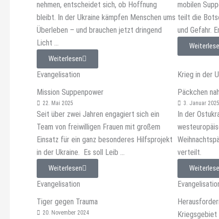
nehmen, entscheidet sich, ob Hoffnung
mobilen Suppe
bleibt. In der Ukraine kämpfen Menschen ums
teilt die Bot
Überleben – und brauchen jetzt dringend
und Gefahr. E
Licht ...
Weiterles
Weiterlesen
Evangelisation
Krieg in der 
Mission Suppenpower
Päckchen nah
22. Mai 2025
3. Januar 202
Seit über zwei Jahren engagiert sich ein
In der Ostukr
Team von freiwilligen Frauen mit großem
westeuropäis
Einsatz für ein ganz besonderes Hilfsprojekt
Weihnachtspä
in der Ukraine. Es soll Leib ...
verteilt.
Weiterlesen
Weiterles
Evangelisation
Evangelisatio
Tiger gegen Trauma
Herausforder
20. November 2024
Kriegsgebiet