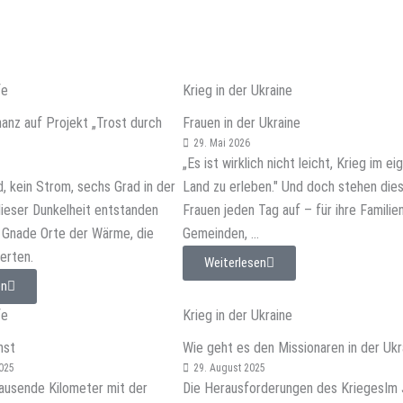
fe
Krieg in der Ukraine
anz auf Projekt „Trost durch
Frauen in der Ukraine
29. Mai 2026
„Es ist wirklich nicht leicht, Krieg im e
, kein Strom, sechs Grad in der
Land zu erleben." Und doch stehen die
ieser Dunkelheit entstanden
Frauen jeden Tag auf – für ihre Familien
 Gnade Orte der Wärme, die
Gemeinden, ...
erten.
Weiterlesen
en
fe
Krieg in der Ukraine
nst
Wie geht es den Missionaren in der Ukr
025
29. August 2025
tausende Kilometer mit der
Die Herausforderungen des KriegesIm 