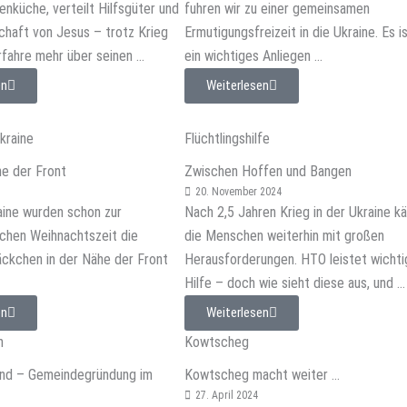
nküche, verteilt Hilfsgüter und
fuhren wir zu einer gemeinsamen
schaft von Jesus – trotz Krieg
Ermutigungsfreizeit in die Ukraine. Es i
rfahre mehr über seinen ...
ein wichtiges Anliegen ...
en
Weiterlesen
Ukraine
Flüchtlingshilfe
e der Front
Zwischen Hoffen und Bangen
5
20. November 2024
aine wurden schon zur
Nach 2,5 Jahren Krieg in der Ukraine 
chen Weihnachtszeit die
die Menschen weiterhin mit großen
ckchen in der Nähe der Front
Herausforderungen. HTO leistet wicht
Hilfe – doch wie sieht diese aus, und ...
en
Weiterlesen
n
Kowtscheg
nd – Gemeindegründung im
Kowtscheg macht weiter …
27. April 2024