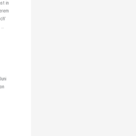
st in
derem
ch'
...
Juni
ion