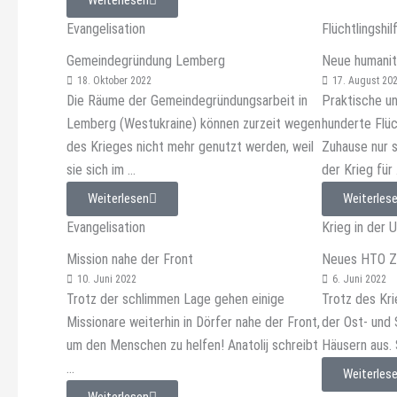
Weiterlesen
Evangelisation
Flüchtlingshil
Gemeindegründung Lemberg
Neue humanit
18. Oktober 2022
17. August 20
Die Räume der Gemeindegründungsarbeit in
Praktische un
Lemberg (Westukraine) können zurzeit wegen
hunderte Flüc
des Krieges nicht mehr genutzt werden, weil
Zuhause nur s
sie sich im ...
der Krieg für .
Weiterlesen
Weiterles
Evangelisation
Krieg in der 
Mission nahe der Front
Neues HTO Ze
10. Juni 2022
6. Juni 2022
Trotz der schlimmen Lage gehen einige
Trotz des Kri
Missionare weiterhin in Dörfer nahe der Front,
der Ost- und 
um den Menschen zu helfen! Anatolij schreibt
Häusern aus. S
...
Weiterles