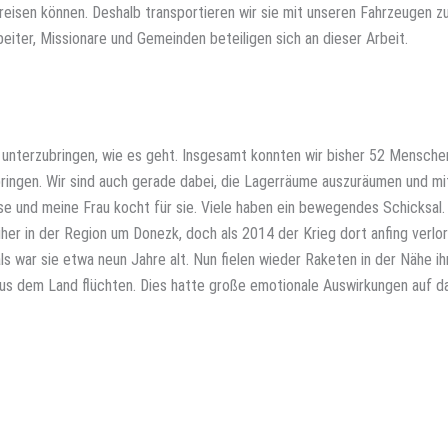
rreisen können. Deshalb transportieren wir sie mit unseren Fahrzeugen z
iter, Missionare und Gemeinden beteiligen sich an dieser Arbeit.
e unterzubringen, wie es geht. Insgesamt konnten wir bisher 52 Mensche
ringen. Wir sind auch gerade dabei, die Lagerräume auszuräumen und mi
e und meine Frau kocht für sie. Viele haben ein bewegendes Schicksal
üher in der Region um Donezk, doch als 2014 der Krieg dort anfing verlor
als war sie etwa neun Jahre alt. Nun fielen wieder Raketen in der Nähe ih
aus dem Land flüchten. Dies hatte große emotionale Auswirkungen auf d