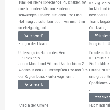
Tumi, der kleine sprechende Plüschtiger, hat
2. August 202
eine besondere Mission: Kindern in
Im Mai fand i
schwierigen Lebenssituationen Trost und
besonderes Er
Hoffnung zu schenken. Doch was macht ihn
Teams begab 
so einzigartig, und ...
Ostukraine, ...
Weiterlesen
Weiterles
Krieg in der Ukraine
Krieg in der 
Unterwegs im Namen des Herrn
Freude mitten
7. Februar 2024
1. Februar 202
Jeden Monat sind Vika und Anatoli bis zu 2
Ein Rückblic
Wochen in den z.T. umkämpften Frontdörfern
Ukraine zu tr
der Region Donezk unterwegs, um ...
eine große H
Speditionen 
Weiterlesen
...
Weiterles
Krieg in der Ukraine
Flüchtlingshil