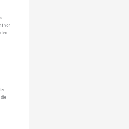
es
ht vor
nten
der
 die